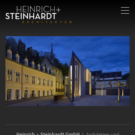
Direkt
zum
Inhalt
Heinrich + Steinhardt GmbH
| Architekten und