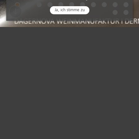
Ja, ich stimme zu
Architektur ist unsere Leidenschaft und diese teilen
wir mit Ihnen.
Wir unterstützen Sie bei Ihren Bauvorhaben als
Partner an Ihrer Seite.
Heinrich + Steinhardt GmbH
| Architekten und