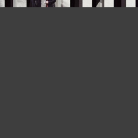
ich der Architektur, des Städtebaus und der Landschaftsar
 Wettbewerbe (auch Architekturwettbewerbe oder allgem
gswettbewerbe) veranstaltet, wenn für eine anstehende k
gsaufgabe oder für eine generelle Ideenfindung der optim
n werden soll. Da es trotz teils präziser Vorgaben, z. B. d
rogramm) und städtebauliche Vorgaben, immer noch viel
edene Möglichkeiten gibt, ein Bauwerk zu strukturieren, z
ieren und zu gestalten bzw. eine städtebauliche Planung 
eln, versucht man durch die Planung von Alternativen die
 zu finden. Architekturwettbewerbe sind somit eines der b
ts- und projektorientierten Mittel zur Ermittlung der beste