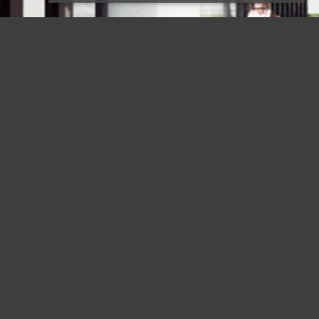
chitektur
ein
onkrete
ale Entwurf
urch ein
e
u
zu
 beste
esten
n Lösung