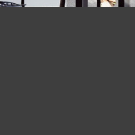
WETTBEWERBE
Im Bere
werden
Planun
Planun
gefunde
(Raump
verschi
konstru
entwick
Lösung
qualitä